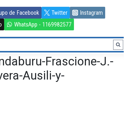
upo de Facebook
Twitter
Instagram
o
WhatsApp - 1169982577
daburu-Frascione-J.-
ra-Ausili-y-