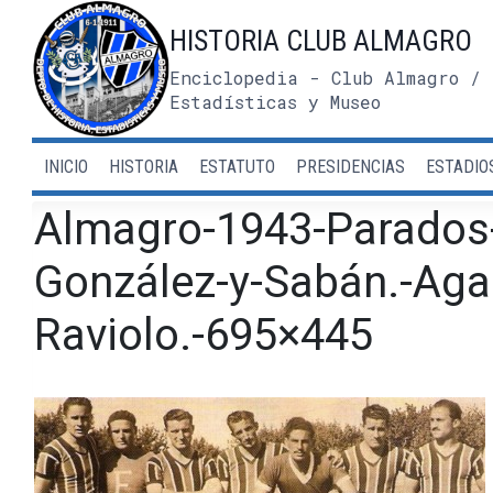
Saltar
HISTORIA CLUB ALMAGRO
al
contenido
Enciclopedia - Club Almagro / 
Estadísticas y Museo
INICIO
HISTORIA
ESTATUTO
PRESIDENCIAS
ESTADIO
Almagro-1943-Parados-
González-y-Sabán.-Agac
Raviolo.-695×445