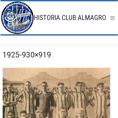
Saltar
al
contenido
HISTORIA CLUB ALMAGRO
1925-930×919