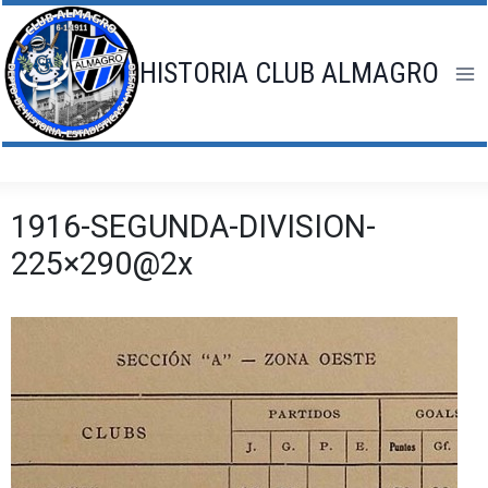
Saltar
al
contenido
HISTORIA CLUB ALMAGRO
1916-SEGUNDA-DIVISION-
225×290@2x