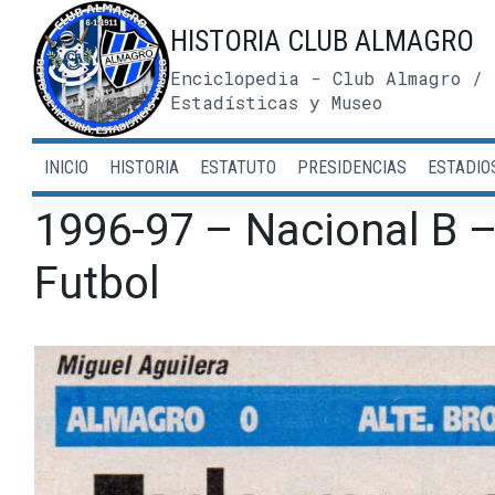
Saltar
HISTORIA CLUB ALMAGRO
al
contenido
Enciclopedia - Club Almagro / 
Estadísticas y Museo
INICIO
HISTORIA
ESTATUTO
PRESIDENCIAS
ESTADIO
1996-97 – Nacional B –
Futbol