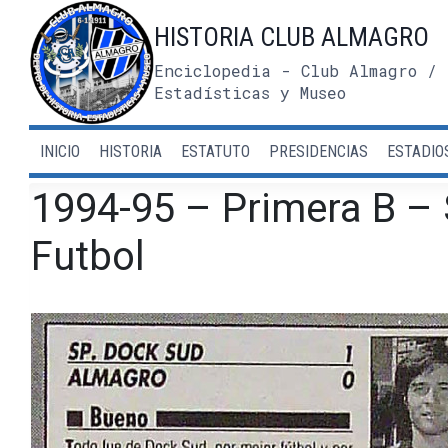
Saltar
HISTORIA CLUB ALMAGRO
al
contenido
Enciclopedia - Club Almagro / 
Estadísticas y Museo
INICIO
HISTORIA
ESTATUTO
PRESIDENCIAS
ESTADIO
1994-95 – Primera B – 
Futbol