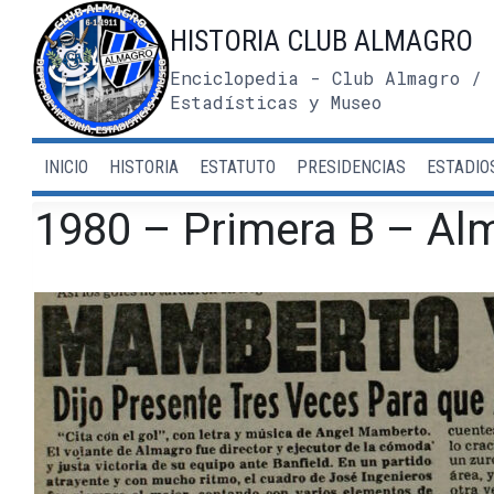
Saltar
HISTORIA CLUB ALMAGRO
al
contenido
Enciclopedia - Club Almagro / 
Estadísticas y Museo
INICIO
HISTORIA
ESTATUTO
PRESIDENCIAS
ESTADIO
1980 – Primera B – Alm