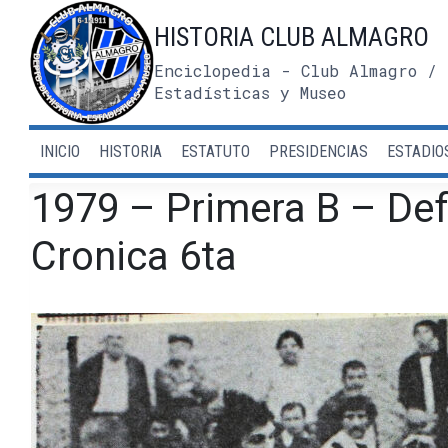
Saltar
HISTORIA CLUB ALMAGRO
al
contenido
Enciclopedia - Club Almagro / 
Estadísticas y Museo
INICIO
HISTORIA
ESTATUTO
PRESIDENCIAS
ESTADIO
1979 – Primera B – Def
Cronica 6ta