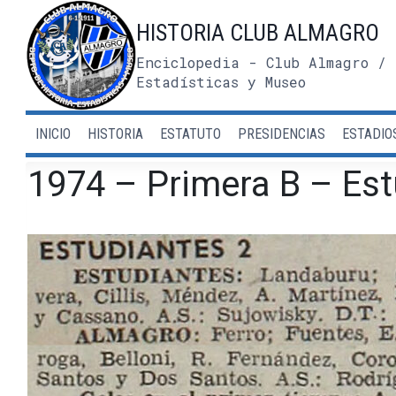
Saltar
HISTORIA CLUB ALMAGRO
al
contenido
Enciclopedia - Club Almagro / 
Estadísticas y Museo
INICIO
HISTORIA
ESTATUTO
PRESIDENCIAS
ESTADIO
1974 – Primera B – Est