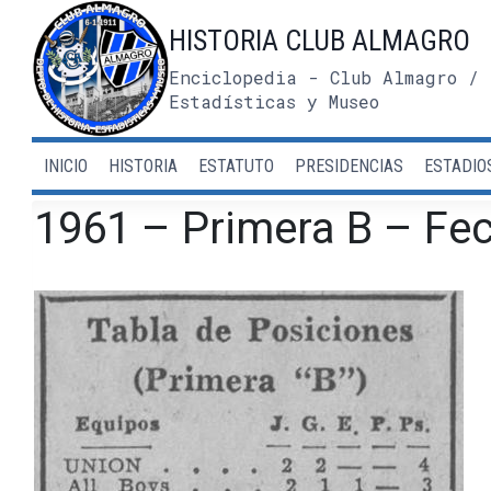
Saltar
HISTORIA CLUB ALMAGRO
al
contenido
Enciclopedia - Club Almagro / 
Estadísticas y Museo
INICIO
HISTORIA
ESTATUTO
PRESIDENCIAS
ESTADIO
1961 – Primera B – Fec