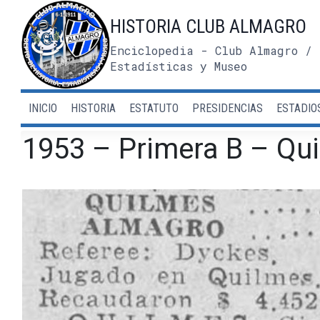
Saltar
HISTORIA CLUB ALMAGRO
al
contenido
Enciclopedia - Club Almagro / 
Estadísticas y Museo
INICIO
HISTORIA
ESTATUTO
PRESIDENCIAS
ESTADIO
1953 – Primera B – Qu