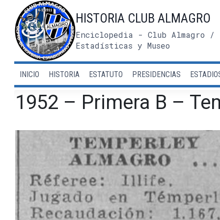
Saltar
HISTORIA CLUB ALMAGRO
al
contenido
Enciclopedia - Club Almagro / 
Estadísticas y Museo
INICIO
HISTORIA
ESTATUTO
PRESIDENCIAS
ESTADIO
1952 – Primera B – Te