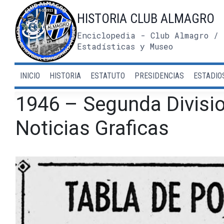
Saltar
HISTORIA CLUB ALMAGRO
al
contenido
Enciclopedia - Club Almagro / 
Estadísticas y Museo
INICIO
HISTORIA
ESTATUTO
PRESIDENCIAS
ESTADIO
1946 – Segunda Divisio
Noticias Graficas