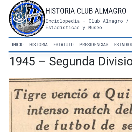
Saltar
HISTORIA CLUB ALMAGRO
al
contenido
Enciclopedia - Club Almagro / 
Estadísticas y Museo
INICIO
HISTORIA
ESTATUTO
PRESIDENCIAS
ESTADIO
1945 – Segunda Divisi