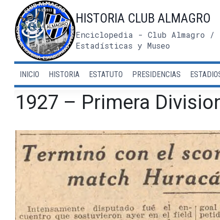
Saltar
HISTORIA CLUB ALMAGRO
al
contenido
Enciclopedia - Club Almagro / 
Estadísticas y Museo
INICIO
HISTORIA
ESTATUTO
PRESIDENCIAS
ESTADIO
1927 – Primera Divisio