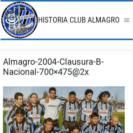
Saltar
al
contenido
HISTORIA CLUB ALMAGRO
Almagro-2004-Clausura-B-
Nacional-700×475@2x